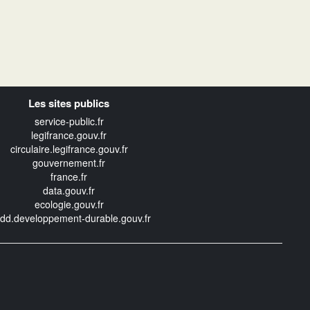
Les sites publics
service-public.fr
legifrance.gouv.fr
circulaire.legifrance.gouv.fr
gouvernement.fr
france.fr
data.gouv.fr
ecologie.gouv.fr
edd.developpement-durable.gouv.fr