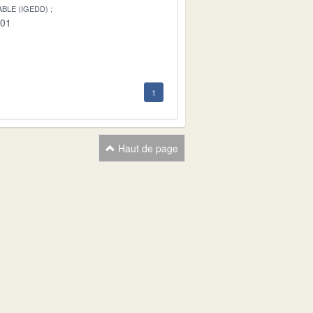
BLE (IGEDD)
-01
1
Haut de page