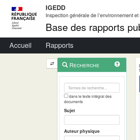
IGEDD
Inspection générale de l’environnement e
Base des rapports pub
Menu principal
Accueil
Rapports
Menu
Navigation
Recherche
contextuel
et
outils
annexes
dans le texte intégral des
documents
Sujet
Auteur physique