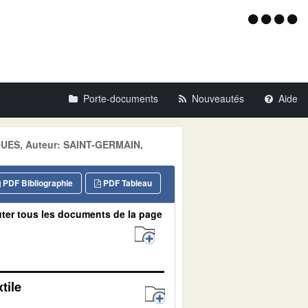
Menu
d'acce
Porte-documents
Nouveautés
Aide
SQUES, Auteur: SAINT-GERMAIN,
PDF Bibliographie
PDF Tableau
ter tous les documents de la page
tile