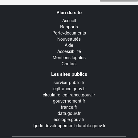
Navigation
Plan du site
transverse
Accueil
Rapports
Porte-documents
Nouveautés
Aide
Accessibilité
Mentions légales
Contact
Les sites publics
service-public.fr
legifrance.gouv.fr
circulaire.legifrance.gouv.fr
gouvernement.fr
france.fr
data.gouv.fr
ecologie.gouv.fr
igedd.developpement-durable.gouv.fr