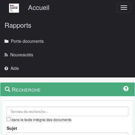
Menu principal
Accueil
Toggl
Rapports
Porte-documents
Nouveautés
Aide
Menu
Navigation
Recherche
contextuel
et
outils
annexes
dans le texte intégral des documents
Sujet