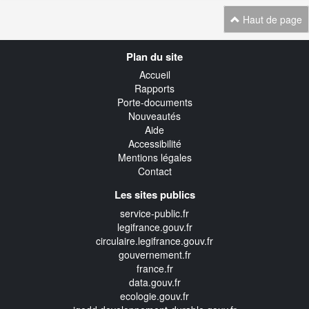
Haut de page
Navigation
Plan du site
transverse
Accueil
Rapports
Porte-documents
Nouveautés
Aide
Accessibilité
Mentions légales
Contact
Les sites publics
service-public.fr
legifrance.gouv.fr
circulaire.legifrance.gouv.fr
gouvernement.fr
france.fr
data.gouv.fr
ecologie.gouv.fr