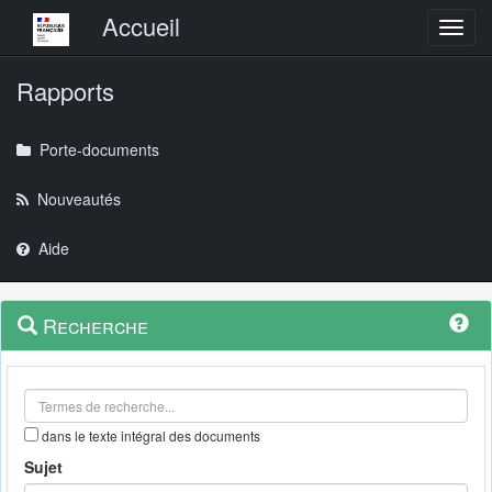
Menu principal
Accueil
Toggl
Rapports
Porte-documents
Nouveautés
Aide
Menu
Navigation
Recherche
contextuel
et
outils
annexes
dans le texte intégral des documents
Sujet