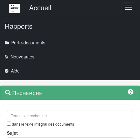
Menu principal
Accueil
Toggl
Rapports
Porte-documents
Nouveautés
Aide
Menu
Navigation
Recherche
contextuel
et
outils
annexes
dans le texte intégral des documents
Sujet