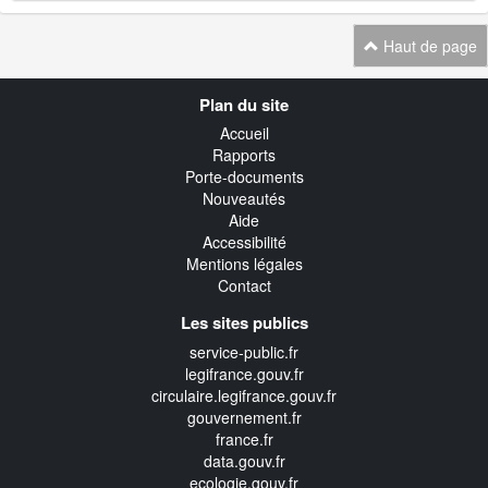
Haut de page
Navigation
Plan du site
transverse
Accueil
Rapports
Porte-documents
Nouveautés
Aide
Accessibilité
Mentions légales
Contact
Les sites publics
service-public.fr
legifrance.gouv.fr
circulaire.legifrance.gouv.fr
gouvernement.fr
france.fr
data.gouv.fr
ecologie.gouv.fr