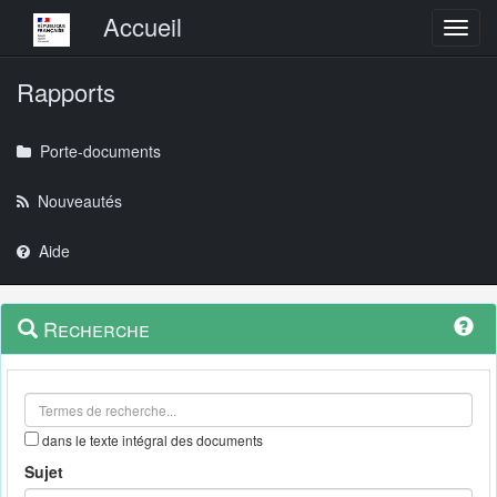
Menu principal
Accueil
Toggl
Rapports
Porte-documents
Nouveautés
Aide
Menu
Navigation
Recherche
contextuel
et
outils
annexes
dans le texte intégral des documents
Sujet