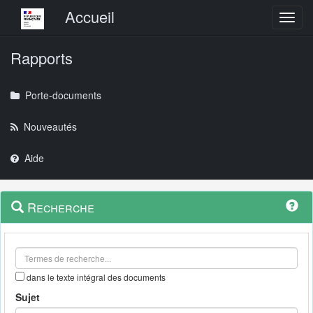
Menu principal
Accueil
Toggl
Rapports
Porte-documents
Nouveautés
Aide
Menu
Navigation
Recherche
contextuel
et
outils
annexes
dans le texte intégral des documents
Sujet