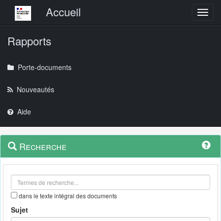
Menu principal
Accueil
Toggl
Rapports
Porte-documents
Nouveautés
Aide
Menu
Navigation
Recherche
contextuel
et
outils
annexes
dans le texte intégral des documents
Sujet