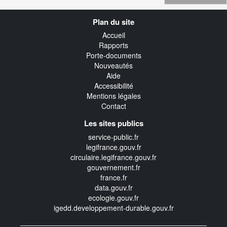
Navigation
Plan du site
transverse
Accueil
Rapports
Porte-documents
Nouveautés
Aide
Accessibilité
Mentions légales
Contact
Les sites publics
service-public.fr
legifrance.gouv.fr
circulaire.legifrance.gouv.fr
gouvernement.fr
france.fr
data.gouv.fr
ecologie.gouv.fr
igedd.developpement-durable.gouv.fr