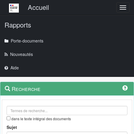
Menu principal
Accueil
Toggl
Rapports
Porte-documents
Nouveautés
Aide
Menu
Navigation
Recherche
contextuel
et
outils
annexes
dans le texte intégral des documents
Sujet