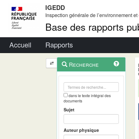
IGEDD
Inspection générale de l’environnement e
Base des rapports pub
Menu principal
Accueil
Rapports
Menu
Navigation
Recherche
contextuel
et
outils
annexes
dans le texte intégral des
documents
Sujet
Auteur physique