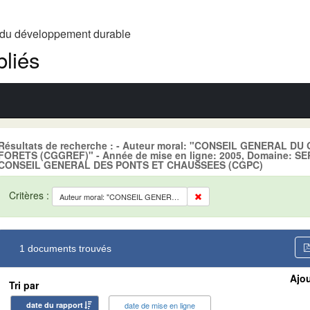
t du développement durable
liés
Résultats de recherche : - Auteur moral: "CONSEIL GENERAL D
FORETS (CGGREF)" - Année de mise en ligne: 2005, Domaine: SE
CONSEIL GENERAL DES PONTS ET CHAUSSEES (CGPC)
Critères :
Auteur moral: "CONSEIL GENERAL DU GENIE RURAL, DES EAUX ET DES FORETS (CGGREF)"
1 documents trouvés
Ajou
Tri par
date du rapport
date de mise en ligne