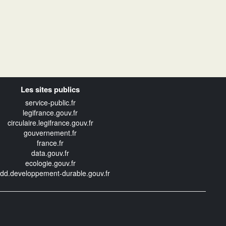
Les sites publics
service-public.fr
legifrance.gouv.fr
circulaire.legifrance.gouv.fr
gouvernement.fr
france.fr
data.gouv.fr
ecologie.gouv.fr
edd.developpement-durable.gouv.fr