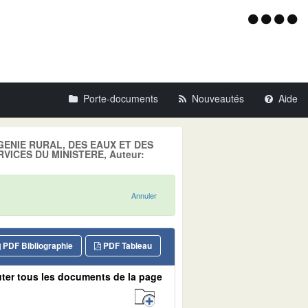
Menu
d'acce
Porte-documents
Nouveautés
Aide
U GENIE RURAL, DES EAUX ET DES
RVICES DU MINISTERE, Auteur:
Annuler
PDF Bibliographie
PDF Tableau
ter tous les documents de la page