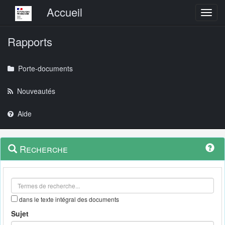
Menu principal
Accueil
Toggl
Rapports
Porte-documents
Nouveautés
Aide
Menu
Navigation
Recherche
contextuel
et
outils
annexes
dans le texte intégral des documents
Sujet