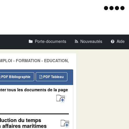
Menu
d'acce
Porte-documents
Nouveautés
Aide
: EMPLOI - FORMATION - EDUCATION,
PDF Bibliographie
PDF Tableau
ter tous les documents de la page
éduction du temps
s affaires maritimes