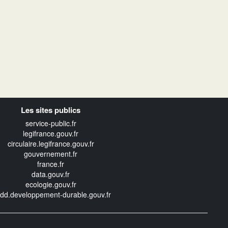
Les sites publics
service-public.fr
legifrance.gouv.fr
circulaire.legifrance.gouv.fr
gouvernement.fr
france.fr
data.gouv.fr
ecologie.gouv.fr
edd.developpement-durable.gouv.fr