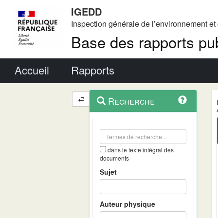
IGEDD
Inspection générale de l’environnement e
Base des rapports pub
Menu principal
Accueil
Rapports
Menu
Navigation
Recherche
contextuel
et
outils
annexes
dans le texte intégral des
documents
Sujet
Auteur physique