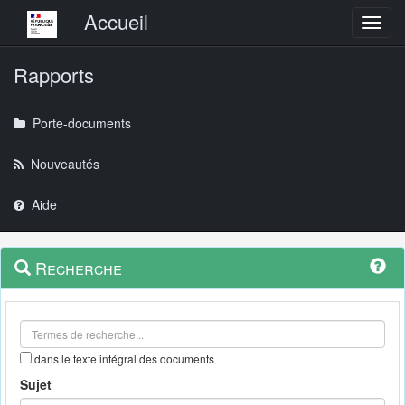
Menu principal
Accueil
Toggl
Rapports
Porte-documents
Nouveautés
Aide
Menu
Navigation
Recherche
contextuel
et
outils
annexes
dans le texte intégral des documents
Sujet