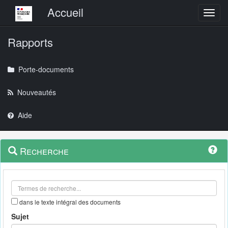
Menu principal
Accueil
Toggl
Rapports
Porte-documents
Nouveautés
Aide
Menu
Navigation
Recherche
contextuel
et
outils
annexes
dans le texte intégral des documents
Sujet