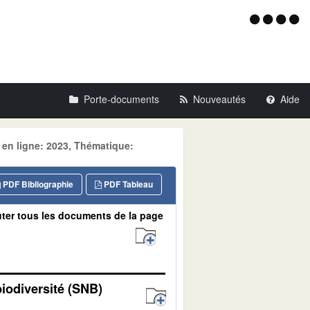
Menu
d'acce
Porte-documents
Nouveautés
Aide
 en ligne: 2023, Thématique:
PDF Bibliographie
PDF Tableau
ter tous les documents de la page
biodiversité (SNB)