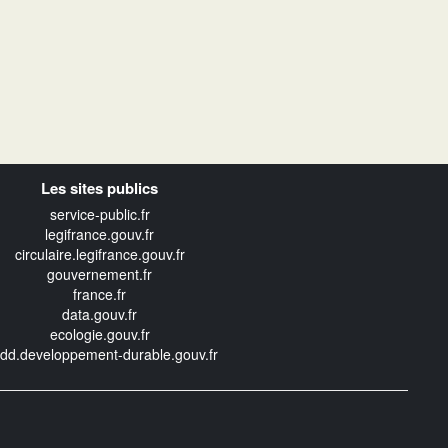
Les sites publics
service-public.fr
legifrance.gouv.fr
circulaire.legifrance.gouv.fr
gouvernement.fr
france.fr
data.gouv.fr
ecologie.gouv.fr
edd.developpement-durable.gouv.fr