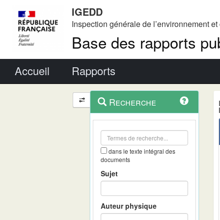
IGEDD
Inspection générale de l’environnement e
Base des rapports pub
Menu principal
Accueil
Rapports
Menu
Navigation
Recherche
contextuel
et
outils
annexes
dans le texte intégral des
documents
Sujet
Auteur physique