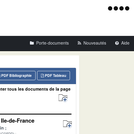
Menu
d'acce
Porte-documents
Nouveautés
Aide
PDF Bibliographie
PDF Tableau
ter tous les documents de la page
Ile-de-France
in
 (CGEDD)