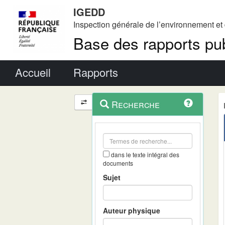
IGEDD
Inspection générale de l’environnement e
Base des rapports pub
Menu principal
Accueil
Rapports
Menu
Navigation
Recherche
contextuel
et
outils
annexes
dans le texte intégral des
documents
Sujet
Auteur physique