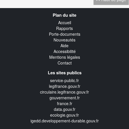
Navigation
Plan du site
transverse
Accueil
Rapports
Porte-documents
Nouveautés
Aide
Accessibilité
Mentions légales
Contact
Les sites publics
service-public.fr
legifrance.gouv.fr
circulaire.legifrance.gouv.fr
gouvernement.fr
france.fr
data.gouv.fr
ecologie.gouv.fr
igedd.developpement-durable.gouv.fr