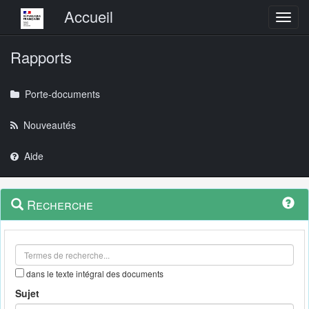
Menu principal
Accueil
Toggl
Rapports
Porte-documents
Nouveautés
Aide
Menu
Navigation
Recherche
contextuel
et
outils
annexes
dans le texte intégral des documents
Sujet