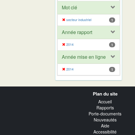
Mot clé
secteur industriel
1
Année rapport
2014
1
Année mise en ligne
2014
1
Navigation
Plan du site
transverse
Accueil
Rapports
Porte-documents
Nouveautés
Aide
Accessibilité