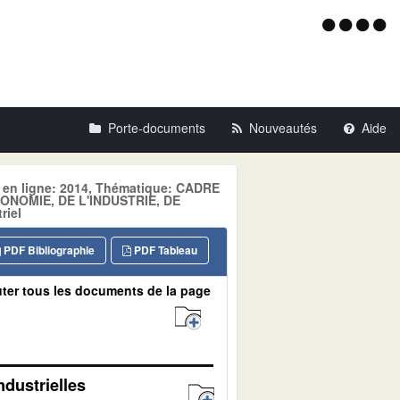
Menu
d'acce
Porte-documents
Nouveautés
Aide
e en ligne: 2014, Thématique: CADRE
ONOMIE, DE L'INDUSTRIE, DE
riel
PDF Bibliographie
PDF Tableau
ter tous les documents de la page
ndustrielles