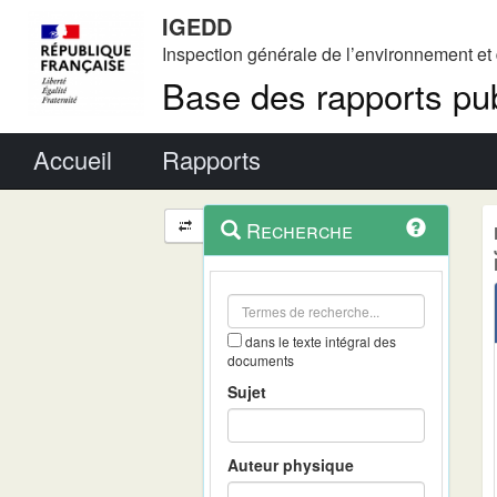
IGEDD
Inspection générale de l’environnement e
Base des rapports pub
Menu principal
Accueil
Rapports
Menu
Navigation
Recherche
contextuel
et
outils
annexes
dans le texte intégral des
documents
Sujet
Auteur physique