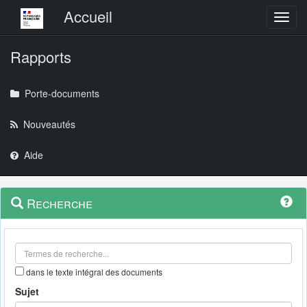
Menu principal
Accueil
Toggl
Rapports
Porte-documents
Nouveautés
Aide
Menu
Navigation
Recherche
contextuel
et
outils
annexes
dans le texte intégral des documents
Sujet