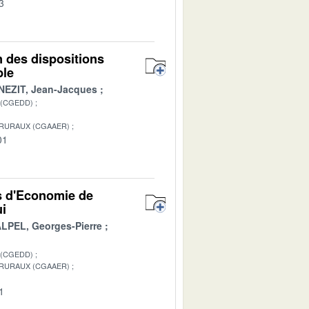
3
n des dispositions
ble
NEZIT, Jean-Jacques
 (CGEDD)
 RURAUX (CGAAER)
01
ts d'Economie de
ui
LPEL, Georges-Pierre
 (CGEDD)
 RURAUX (CGAAER)
1