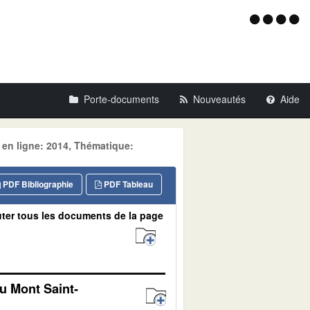
Menu
d'acce
Porte-documents
Nouveautés
Aide
 en ligne: 2014, Thématique:
PDF Bibliographie
PDF Tableau
ter tous les documents de la page
u Mont Saint-