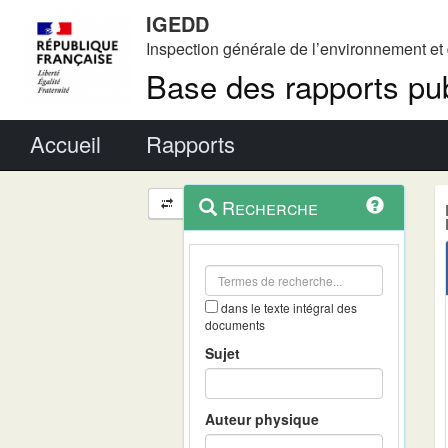
IGEDD
Inspection générale de l’environnement e
Base des rapports pub
Menu principal
Accueil
Rapports
Menu
Navigation
Recherche
contextuel
et
outils
annexes
dans le texte intégral des
documents
Sujet
Auteur physique