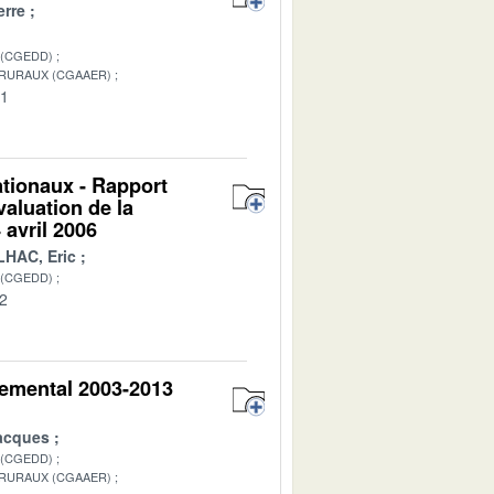
rre
 (CGEDD)
 RURAUX (CGAAER)
01
tionaux - Rapport
valuation de la
 avril 2006
HAC, Eric
 (CGEDD)
02
nemental 2003-2013
acques
 (CGEDD)
 RURAUX (CGAAER)