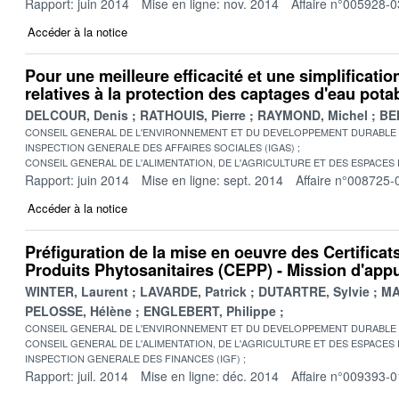
Rapport: juin 2014
Mise en ligne: nov. 2014
Affaire n°005928-0
Accéder à la notice
Pour une meilleure efficacité et une simplificatio
relatives à la protection des captages d'eau pota
DELCOUR, Denis
RATHOUIS, Pierre
RAYMOND, Michel
BE
CONSEIL GENERAL DE L'ENVIRONNEMENT ET DU DEVELOPPEMENT DURABLE
INSPECTION GENERALE DES AFFAIRES SOCIALES (IGAS)
CONSEIL GENERAL DE L'ALIMENTATION, DE L'AGRICULTURE ET DES ESPACES
Rapport: juin 2014
Mise en ligne: sept. 2014
Affaire n°008725-
Accéder à la notice
Préfiguration de la mise en oeuvre des Certifica
Produits Phytosanitaires (CEPP) - Mission d'app
WINTER, Laurent
LAVARDE, Patrick
DUTARTRE, Sylvie
MA
PELOSSE, Hélène
ENGLEBERT, Philippe
CONSEIL GENERAL DE L'ENVIRONNEMENT ET DU DEVELOPPEMENT DURABLE
CONSEIL GENERAL DE L'ALIMENTATION, DE L'AGRICULTURE ET DES ESPACES
INSPECTION GENERALE DES FINANCES (IGF)
Rapport: juil. 2014
Mise en ligne: déc. 2014
Affaire n°009393-0