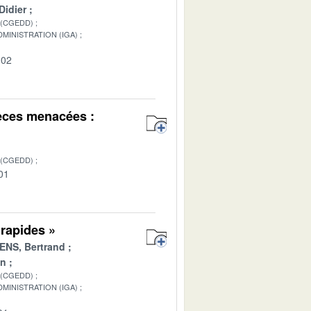
idier
 (CGEDD)
MINISTRATION (IGA)
-02
pèces menacées :
 (CGEDD)
01
rapides »
NS, Bertrand
an
 (CGEDD)
MINISTRATION (IGA)