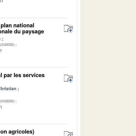
01
plan national
tionale du paysage
e
 (CGEDD)
01
al par les services
hristian
 (CGEDD)
01
on agricoles)