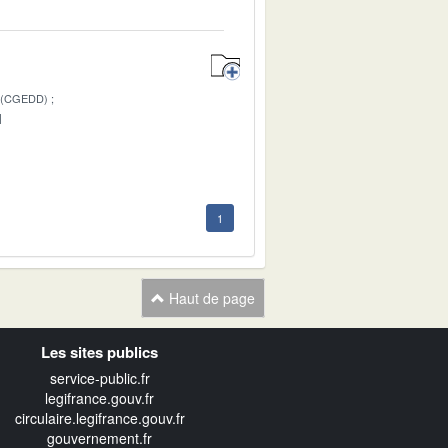
 (CGEDD)
1
1
Haut de page
Les sites publics
service-public.fr
legifrance.gouv.fr
circulaire.legifrance.gouv.fr
gouvernement.fr