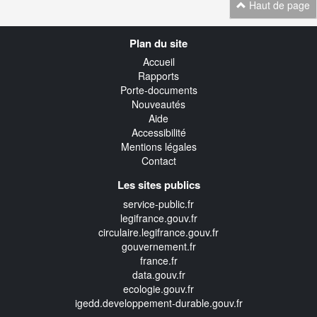
Haut de page
Navigation
Plan du site
transverse
Accueil
Rapports
Porte-documents
Nouveautés
Aide
Accessibilité
Mentions légales
Contact
Les sites publics
service-public.fr
legifrance.gouv.fr
circulaire.legifrance.gouv.fr
gouvernement.fr
france.fr
data.gouv.fr
ecologie.gouv.fr
igedd.developpement-durable.gouv.fr