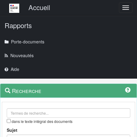
Menu principal
Accueil
Toggl
Rapports
Porte-documents
Nouveautés
Aide
Menu
Navigation
Recherche
contextuel
et
outils
annexes
dans le texte intégral des documents
Sujet