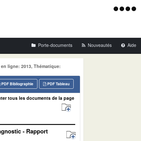
Menu
d'acce
Porte-documents
Nouveautés
Aide
 en ligne: 2013, Thématique:
PDF Bibliographie
PDF Tableau
ter tous les documents de la page
agnostic - Rapport