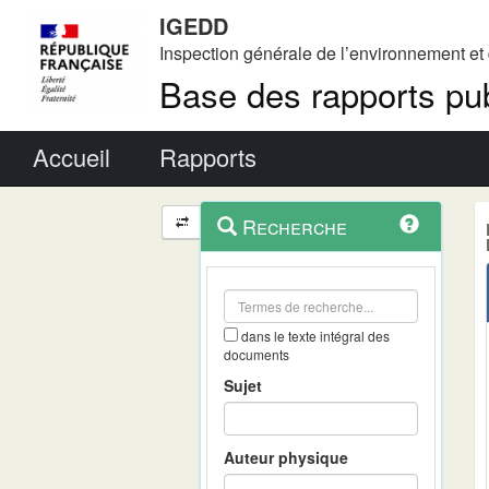
IGEDD
Inspection générale de l’environnement e
Base des rapports pub
Menu principal
Accueil
Rapports
Menu
Navigation
Recherche
contextuel
et
outils
annexes
dans le texte intégral des
documents
Sujet
Auteur physique