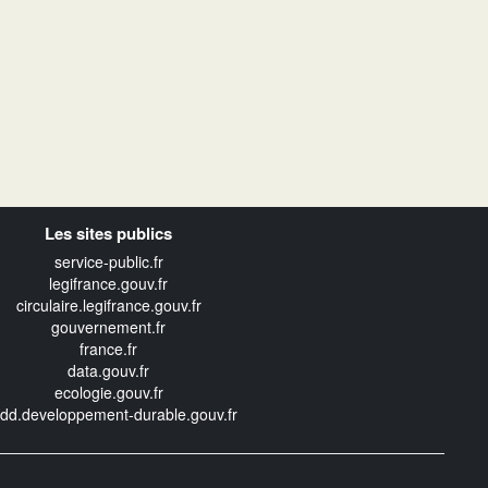
Les sites publics
service-public.fr
legifrance.gouv.fr
circulaire.legifrance.gouv.fr
gouvernement.fr
france.fr
data.gouv.fr
ecologie.gouv.fr
edd.developpement-durable.gouv.fr