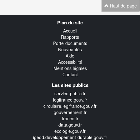
Haut de page
Navigation
Plan du site
transverse
Accueil
Rapports
Porte-documents
Nouveautés
Aide
Accessibilité
Mentions légales
Contact
Les sites publics
service-public.fr
legifrance.gouv.fr
circulaire.legifrance.gouv.fr
gouvernement.fr
france.fr
data.gouv.fr
ecologie.gouv.fr
igedd.developpement-durable.gouv.fr