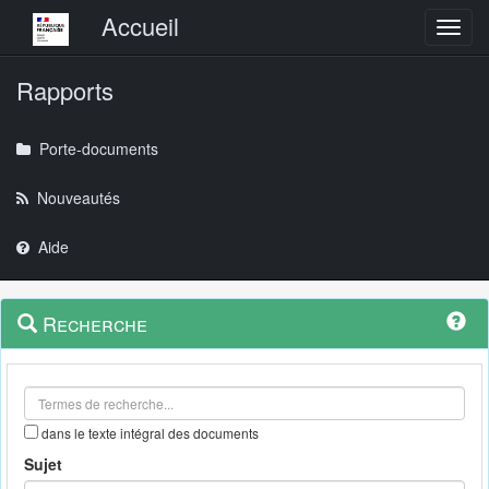
Menu principal
Accueil
Toggl
Rapports
Porte-documents
Nouveautés
Aide
Menu
Navigation
Recherche
contextuel
et
outils
annexes
dans le texte intégral des documents
Sujet