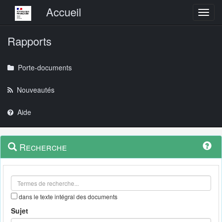
Menu principal
Accueil
Toggl
Rapports
Porte-documents
Nouveautés
Aide
Menu
Navigation
Recherche
contextuel
et
outils
annexes
dans le texte intégral des documents
Sujet