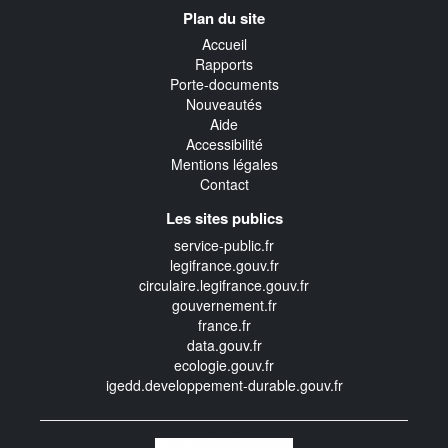
Navigation
Plan du site
transverse
Accueil
Rapports
Porte-documents
Nouveautés
Aide
Accessibilité
Mentions légales
Contact
Les sites publics
service-public.fr
legifrance.gouv.fr
circulaire.legifrance.gouv.fr
gouvernement.fr
france.fr
data.gouv.fr
ecologie.gouv.fr
igedd.developpement-durable.gouv.fr