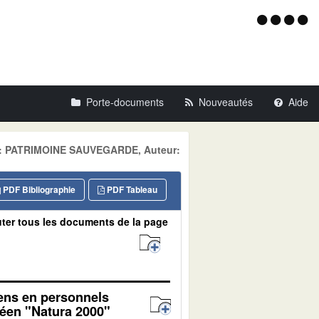
Menu
d'acce
Porte-documents
Nouveautés
Aide
ine: PATRIMOINE SAUVEGARDE, Auteur:
PDF Bibliographie
PDF Tableau
ter tous les documents de la page
yens en personnels
péen "Natura 2000"