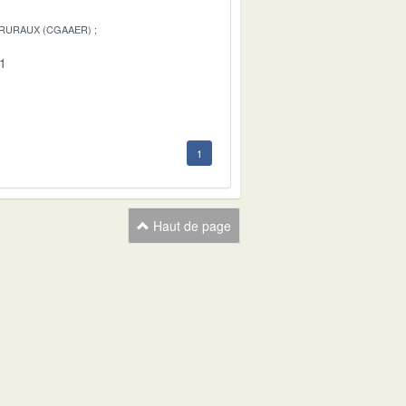
 RURAUX (CGAAER)
01
1
Haut de page