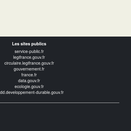
Les sites publics
service-public.fr
legifrance.gouv.fr
circulaire.legifrance.gouv.fr
gouvernement.fr
france.fr
data.gouv.fr
ecologie.gouv.fr
edd.developpement-durable.gouv.fr