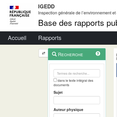
IGEDD
Inspection générale de l’environnement e
Base des rapports pub
Menu principal
Accueil
Rapports
Menu
Navigation
Recherche
contextuel
et
outils
annexes
dans le texte intégral des
documents
Sujet
Auteur physique