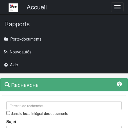
Menu principal
Accueil
Toggl
Rapports
Porte-documents
Nouveautés
Aide
Menu
Navigation
Recherche
contextuel
et
outils
annexes
dans le texte intégral des documents
Sujet