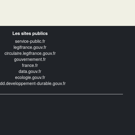
Les sites publics
service-public.fr
legifrance.gouv.fr
circulaire.legifrance.gouv.fr
gouvernement.fr
france.fr
data.gouv.fr
ecologie.gouv.fr
edd.developpement-durable.gouv.fr