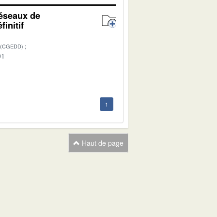
réseaux de
initif
 (CGEDD)
01
1
Haut de page