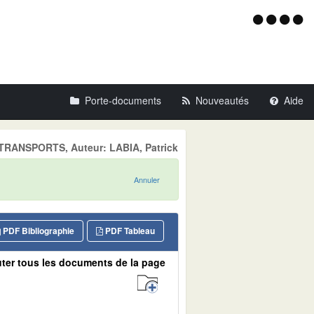
Menu
d'acce
Porte-documents
Nouveautés
Aide
 TRANSPORTS, Auteur: LABIA, Patrick
Annuler
PDF Bibliographie
PDF Tableau
ter tous les documents de la page