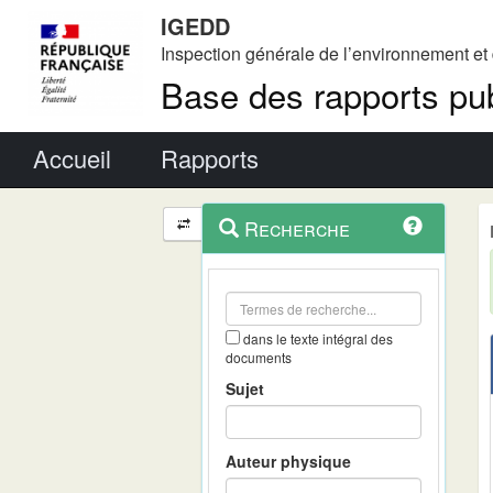
IGEDD
Inspection générale de l’environnement e
Base des rapports pub
Menu principal
Accueil
Rapports
Menu
Navigation
Recherche
contextuel
et
outils
annexes
dans le texte intégral des
documents
Sujet
Auteur physique