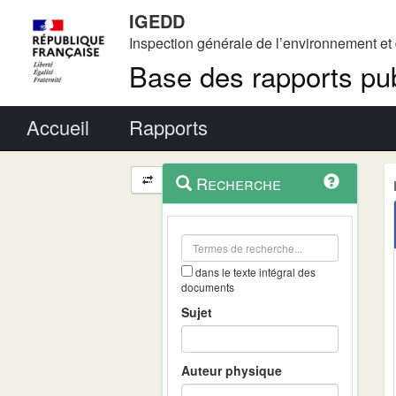
IGEDD
Inspection générale de l’environnement e
Base des rapports pub
Menu principal
Accueil
Rapports
Menu
Navigation
Recherche
contextuel
et
outils
annexes
dans le texte intégral des
documents
Sujet
Auteur physique