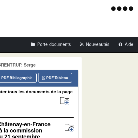
Menu
d'acce
Porte-documents
Nouveautés
Aide
: BRENTRUP, Serge
PDF Bibliographie
PDF Tableau
ter tous les documents de la page
 Châtenay-en-France
 à la commission
du 21 septembre