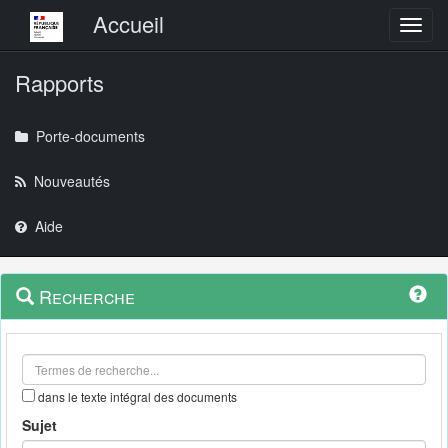
Menu principal
Accueil
Toggl
Rapports
Porte-documents
Nouveautés
Aide
Menu
Navigation
Recherche
contextuel
et
outils
annexes
dans le texte intégral des documents
Sujet