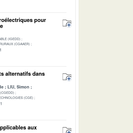
roélectriques pour
ne
BLE (IGEDD)
 RURAUX (CGAAER)
1
s alternatifs dans
de
LIU, Simon
 (CGEDD)
TECHNOLOGIES (CGE)
01
applicables aux