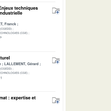
 Enjeux techniques
ndustrielle
T, Franck
 (CGEDD)
TECHNOLOGIES (CGE)
P
turel
e
LALLEMENT, Gérard
 (CGEDD)
TECHNOLOGIES (CGE)
01
at : expertise et