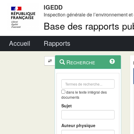
IGEDD
Inspection générale de l’environnement e
Base des rapports pub
Menu principal
Accueil
Rapports
Menu
Navigation
Recherche
contextuel
et
outils
annexes
dans le texte intégral des
documents
Sujet
Auteur physique