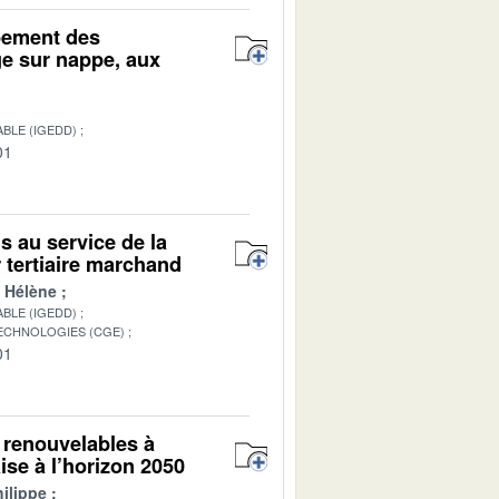
pement des
e sur nappe, aux
BLE (IGEDD)
01
ls au service de la
 tertiaire marchand
 Hélène
BLE (IGEDD)
TECHNOLOGIES (CGE)
01
 renouvelables à
aise à l’horizon 2050
ilippe