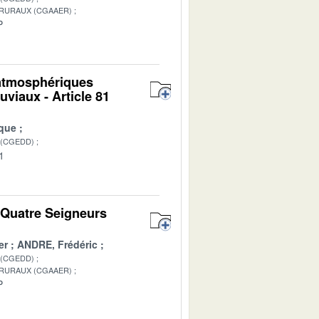
 RURAUX (CGAAER)
P
 atmosphériques
uviaux - Article 81
que
 (CGEDD)
1
s Quatre Seigneurs
er
ANDRE, Frédéric
 (CGEDD)
 RURAUX (CGAAER)
P