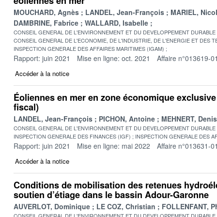
éoliennes en mer
MOUCHARD, Agnès
LANDEL, Jean-François
MARIEL, Nico
DAMBRINE, Fabrice
WALLARD, Isabelle
CONSEIL GENERAL DE L'ENVIRONNEMENT ET DU DEVELOPPEMENT DURABLE
CONSEIL GENERAL DE L'ECONOMIE, DE L'INDUSTRIE, DE L'ENERGIE ET DES 
INSPECTION GENERALE DES AFFAIRES MARITIMES (IGAM)
Rapport: juin 2021
Mise en ligne: oct. 2021
Affaire n°013619-0
Accéder à la notice
Éoliennes en mer en zone économique exclusive (
fiscal)
LANDEL, Jean-François
PICHON, Antoine
MEHNERT, Denis
CONSEIL GENERAL DE L'ENVIRONNEMENT ET DU DEVELOPPEMENT DURABLE
INSPECTION GENERALE DES FINANCES (IGF)
INSPECTION GENERALE DES AF
Rapport: juin 2021
Mise en ligne: mai 2022
Affaire n°013631-0
Accéder à la notice
Conditions de mobilisation des retenues hydroél
soutien d’étiage dans le bassin Adour-Garonne
AUVERLOT, Dominique
LE COZ, Christian
FOLLENFANT, Ph
CONSEIL GENERAL DE L'ENVIRONNEMENT ET DU DEVELOPPEMENT DURABLE