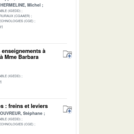
HERMELINE, Michel
BLE (IGEDD)
 RURAUX (CGAAER)
TECHNOLOGIES (CGE)
01
es enseignements à
i à Mme Barbara
BLE (IGEDD)
01
: freins et leviers
OUVREUR, Stéphane
BLE (IGEDD)
TECHNOLOGIES (CGE)
1