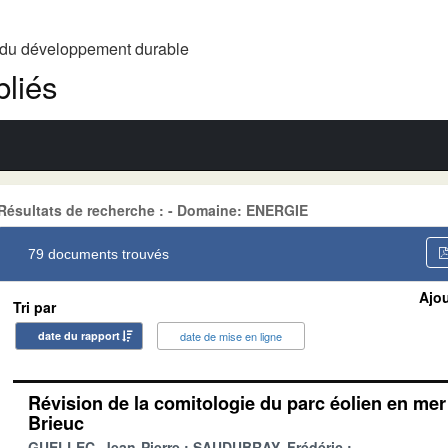
t du développement durable
liés
Résultats de recherche : - Domaine: ENERGIE
79 documents trouvés
Ajou
Tri par
date du rapport
date de mise en ligne
Révision de la comitologie du parc éolien en mer 
Brieuc
GUELLEC, Jean-Pierre
SAUDUBRAY, Frédéric