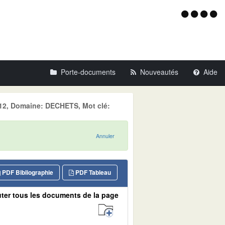
Menu
d'acce
Porte-documents
Nouveautés
Aide
2012, Domaine: DECHETS, Mot clé:
Annuler
PDF Bibliographie
PDF Tableau
ter tous les documents de la page