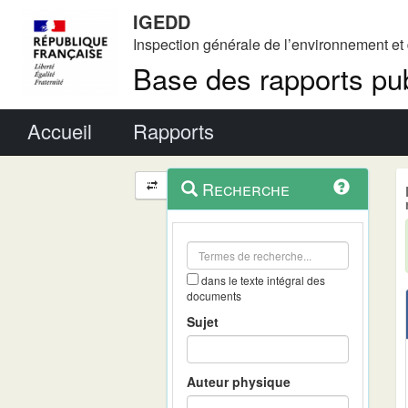
IGEDD
Inspection générale de l’environnement e
Base des rapports pub
Menu principal
Accueil
Rapports
Menu
Navigation
Recherche
contextuel
et
outils
annexes
dans le texte intégral des
documents
Sujet
Auteur physique