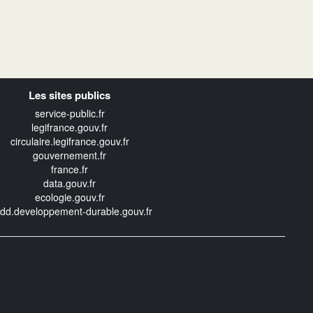
Les sites publics
service-public.fr
legifrance.gouv.fr
circulaire.legifrance.gouv.fr
gouvernement.fr
france.fr
data.gouv.fr
ecologie.gouv.fr
edd.developpement-durable.gouv.fr