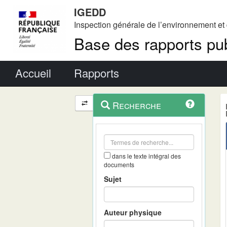
IGEDD
Inspection générale de l’environnement e
Base des rapports pub
Menu principal
Accueil
Rapports
Menu
Navigation
Recherche
contextuel
et
outils
annexes
dans le texte intégral des
documents
Sujet
Auteur physique