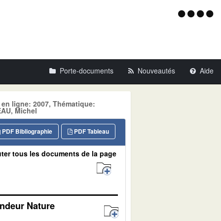
Menu
d'acce
Porte-documents
Nouveautés
Aide
 en ligne: 2007, Thématique:
AU, Michel
PDF Bibliographie
PDF Tableau
ter tous les documents de la page
andeur Nature