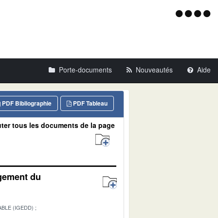
Menu
d'acce
Porte-documents
Nouveautés
Aide
PDF Bibliographie
PDF Tableau
ter tous les documents de la page
agement du
BLE (IGEDD)