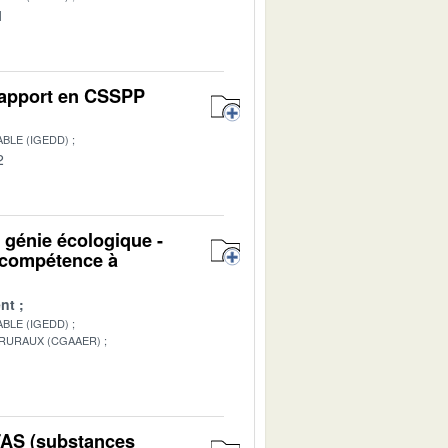
1
 Rapport en CSSPP
BLE (IGEDD)
2
u génie écologique -
n compétence à
nt
BLE (IGEDD)
 RURAUX (CGAAER)
1
PFAS (substances