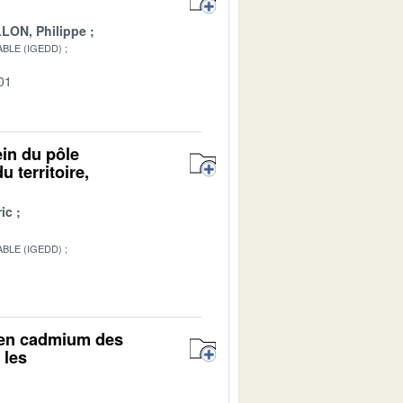
LON, Philippe
BLE (IGEDD)
01
ein du pôle
 territoire,
ic
BLE (IGEDD)
r en cadmium des
 les