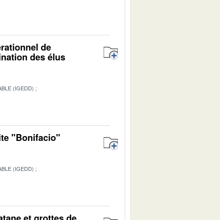
érationnel de
ination des élus
BLE (IGEDD)
ite "Bonifacio"
BLE (IGEDD)
1
atane et grottes de