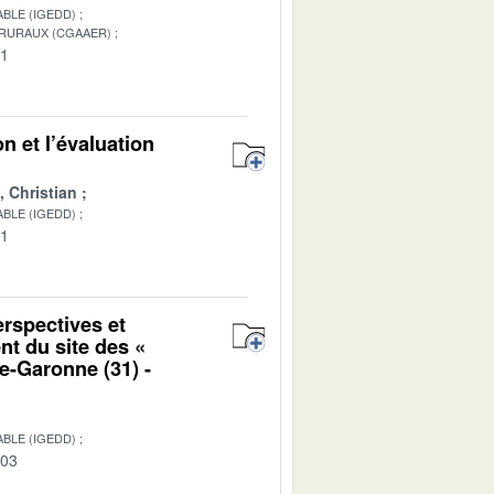
BLE (IGEDD)
 RURAUX (CGAAER)
01
n et l’évaluation
Christian
BLE (IGEDD)
01
erspectives et
nt du site des «
e-Garonne (31) -
BLE (IGEDD)
-03