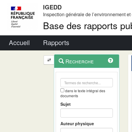
IGEDD
Inspection générale de l’environnement e
Base des rapports pub
Menu principal
Accueil
Rapports
Menu
Navigation
Recherche
contextuel
et
outils
annexes
dans le texte intégral des
documents
Sujet
Auteur physique