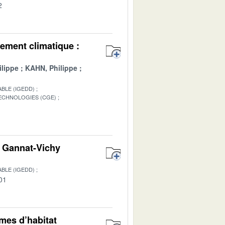
2
ement climatique :
lippe
KAHN, Philippe
BLE (IGEDD)
TECHNOLOGIES (CGE)
1
on Gannat-Vichy
BLE (IGEDD)
01
rmes d’habitat