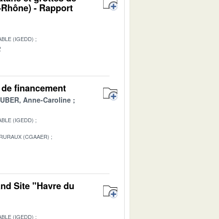
Rhône) - Rapport
BLE (IGEDD)
2
es de financement
BER, Anne-Caroline
BLE (IGEDD)
 RURAUX (CGAAER)
1
and Site "Havre du
BLE (IGEDD)