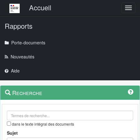
Menu principal
Accueil
Toggl
Rapports
Porte-documents
Nouveautés
Aide
Menu
Navigation
Recherche
contextuel
et
outils
annexes
dans le texte intégral des documents
Sujet