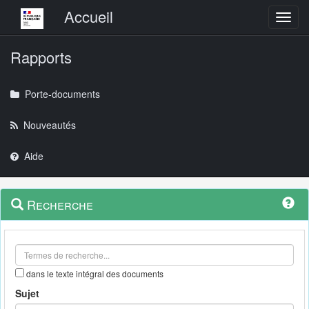
Menu principal
Accueil
Toggl
Rapports
Porte-documents
Nouveautés
Aide
Menu
Navigation
Recherche
contextuel
et
outils
annexes
dans le texte intégral des documents
Sujet