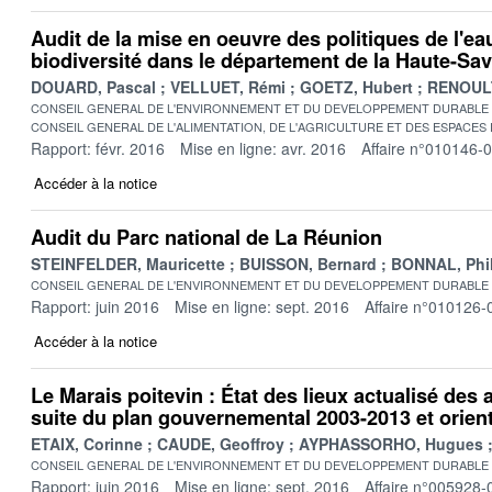
Audit de la mise en oeuvre des politiques de l'eau
biodiversité dans le département de la Haute-Sav
DOUARD, Pascal
VELLUET, Rémi
GOETZ, Hubert
RENOULT
CONSEIL GENERAL DE L'ENVIRONNEMENT ET DU DEVELOPPEMENT DURABLE
CONSEIL GENERAL DE L'ALIMENTATION, DE L'AGRICULTURE ET DES ESPACES
Rapport: févr. 2016
Mise en ligne: avr. 2016
Affaire n°010146-
Accéder à la notice
Audit du Parc national de La Réunion
STEINFELDER, Mauricette
BUISSON, Bernard
BONNAL, Phi
CONSEIL GENERAL DE L'ENVIRONNEMENT ET DU DEVELOPPEMENT DURABLE
Rapport: juin 2016
Mise en ligne: sept. 2016
Affaire n°010126-
Accéder à la notice
Le Marais poitevin : État des lieux actualisé des
suite du plan gouvernemental 2003-2013 et orien
ETAIX, Corinne
CAUDE, Geoffroy
AYPHASSORHO, Hugues
CONSEIL GENERAL DE L'ENVIRONNEMENT ET DU DEVELOPPEMENT DURABLE
Rapport: juin 2016
Mise en ligne: sept. 2016
Affaire n°005928-