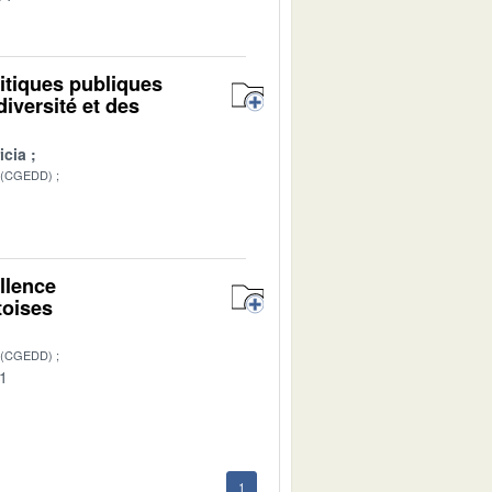
itiques publiques
iversité et des
icia
 (CGEDD)
1
llence
toises
 (CGEDD)
01
1