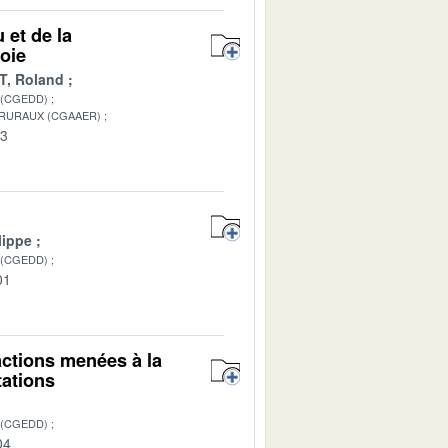
 et de la
oie
, Roland
 (CGEDD)
 RURAUX (CGAAER)
03
lippe
 (CGEDD)
01
 actions menées à la
tations
 (CGEDD)
04