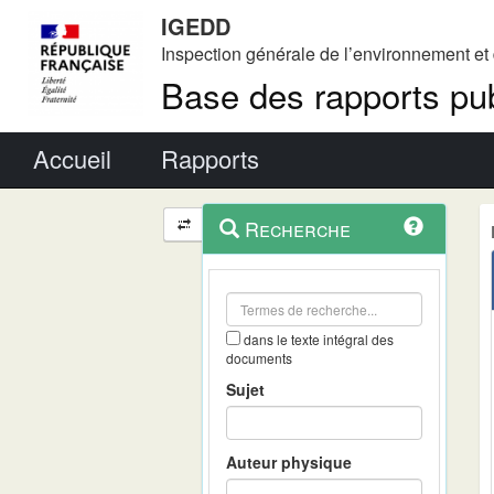
IGEDD
Inspection générale de l’environnement e
Base des rapports pub
Menu principal
Accueil
Rapports
Menu
Navigation
Recherche
contextuel
et
outils
annexes
dans le texte intégral des
documents
Sujet
Auteur physique