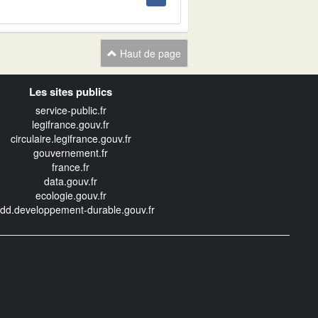
Haut de page
Les sites publics
service-public.fr
legifrance.gouv.fr
circulaire.legifrance.gouv.fr
gouvernement.fr
france.fr
data.gouv.fr
ecologie.gouv.fr
edd.developpement-durable.gouv.fr