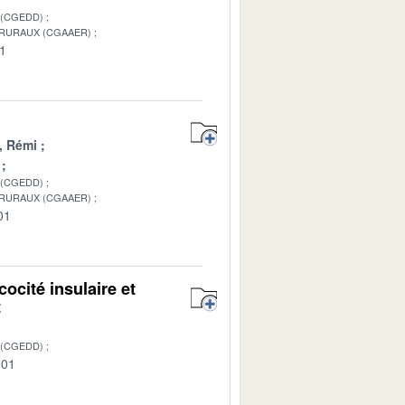
 (CGEDD)
 RURAUX (CGAAER)
01
, Rémi
 (CGEDD)
 RURAUX (CGAAER)
01
ocité insulaire et
t
 (CGEDD)
-01