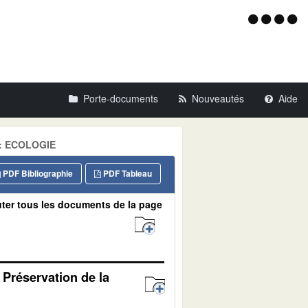
Menu
d'acce
Porte-documents
Nouveautés
Aide
ne: ECOLOGIE
PDF Bibliographie
PDF Tableau
ter tous les documents de la page
 Préservation de la