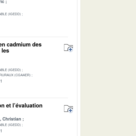
ic
BLE (IGEDD)
r en cadmium des
 les
BLE (IGEDD)
 RURAUX (CGAAER)
01
n et l’évaluation
Christian
BLE (IGEDD)
01