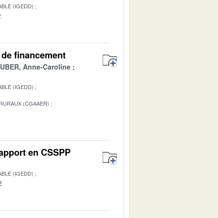
BLE (IGEDD)
2
es de financement
BER, Anne-Caroline
BLE (IGEDD)
 RURAUX (CGAAER)
1
 Rapport en CSSPP
BLE (IGEDD)
2