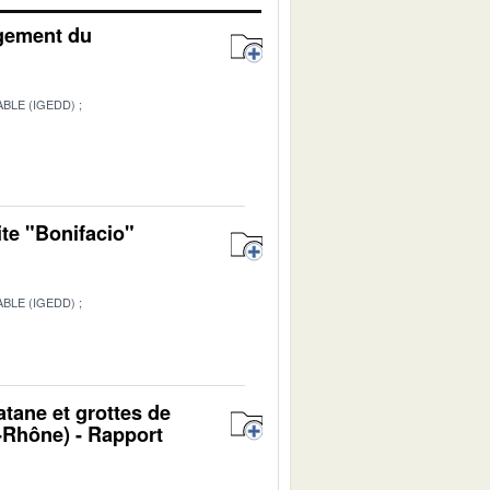
agement du
BLE (IGEDD)
ite "Bonifacio"
BLE (IGEDD)
1
atane et grottes de
Rhône) - Rapport