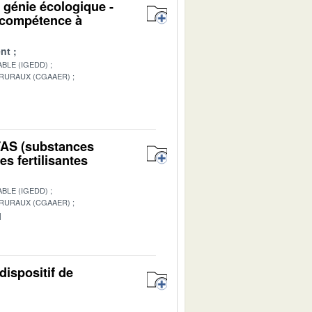
u génie écologique -
n compétence à
nt
BLE (IGEDD)
 RURAUX (CGAAER)
1
PFAS (substances
s fertilisantes
BLE (IGEDD)
 RURAUX (CGAAER)
1
dispositif de