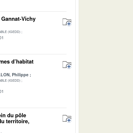
on Gannat-Vichy
BLE (IGEDD)
01
rmes d’habitat
LON, Philippe
BLE (IGEDD)
01
ein du pôle
 territoire,