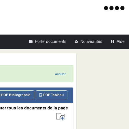
Menu
d'acce
Porte-documents
Nouveautés
Aide
Annuler
PDF Bibliographie
PDF Tableau
ter tous les documents de la page