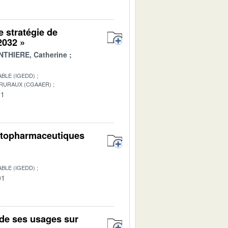
e stratégie de
 2032 »
THIERE, Catherine
BLE (IGEDD)
 RURAUX (CGAAER)
01
hytopharmaceutiques
BLE (IGEDD)
01
de ses usages sur