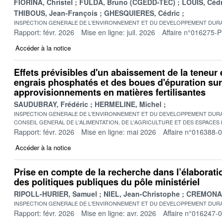
FIORINA, Christel
FULDA, Bruno (CGEDD-TEC)
LOUIS, Cédr
THIBOUS, Jean-François
GHESQUIERES, Cédric
INSPECTION GENERALE DE L'ENVIRONNEMENT ET DU DEVELOPPEMENT DURA
Rapport: févr. 2026
Mise en ligne: juil. 2026
Affaire n°016275-P
Accéder à la notice
Effets prévisibles d'un abaissement de la teneu
engrais phosphatés et des boues d'épuration sur
approvisionnements en matières fertilisantes
SAUDUBRAY, Frédéric
HERMELINE, Michel
INSPECTION GENERALE DE L'ENVIRONNEMENT ET DU DEVELOPPEMENT DURA
CONSEIL GENERAL DE L'ALIMENTATION, DE L'AGRICULTURE ET DES ESPACES
Rapport: févr. 2026
Mise en ligne: mai 2026
Affaire n°016388-
Accéder à la notice
Prise en compte de la recherche dans l’élaboratio
des politiques publiques du pôle ministériel
RIPOLL-HURIER, Samuel
NIEL, Jean-Christophe
CREMONA, 
INSPECTION GENERALE DE L'ENVIRONNEMENT ET DU DEVELOPPEMENT DURA
Rapport: févr. 2026
Mise en ligne: avr. 2026
Affaire n°016247-