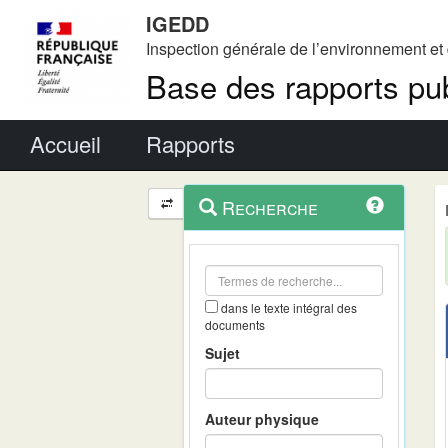
IGEDD
Inspection générale de l’environnement e
Base des rapports pub
Menu principal
Accueil
Rapports
Menu
Navigation
Recherche
contextuel
et
outils
annexes
dans le texte intégral des
documents
Sujet
Auteur physique