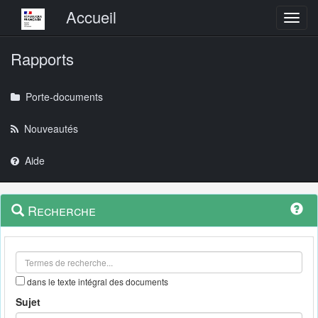
Menu principal
Accueil
Toggl
Rapports
Porte-documents
Nouveautés
Aide
Menu
Navigation
Recherche
contextuel
et
outils
annexes
dans le texte intégral des documents
Sujet