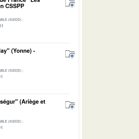
 en CSSPP
BLE (IGEDD)
01
ay" (Yonne) -
BLE (IGEDD)
01
ségur" (Ariège et
BLE (IGEDD)
01