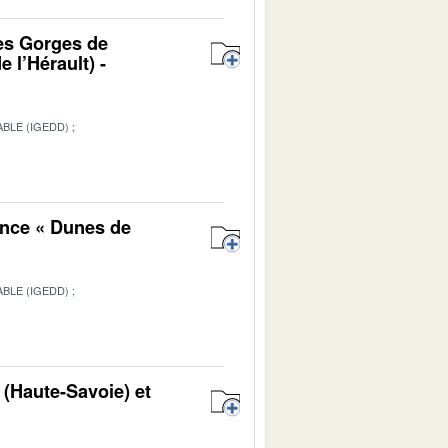
es Gorges de
 l’Hérault) -
BLE (IGEDD)
1
ance « Dunes de
BLE (IGEDD)
1
 (Haute-Savoie) et