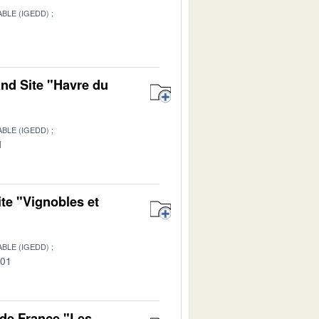
BLE (IGEDD)
1
and Site "Havre du
BLE (IGEDD)
1
te "Vignobles et
BLE (IGEDD)
-01
 de France "Les