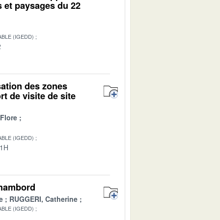
s et paysages du 22
BLE (IGEDD)
2
isation des zones
t de visite de site
Flore
BLE (IGEDD)
01H
Chambord
e
RUGGERI, Catherine
BLE (IGEDD)