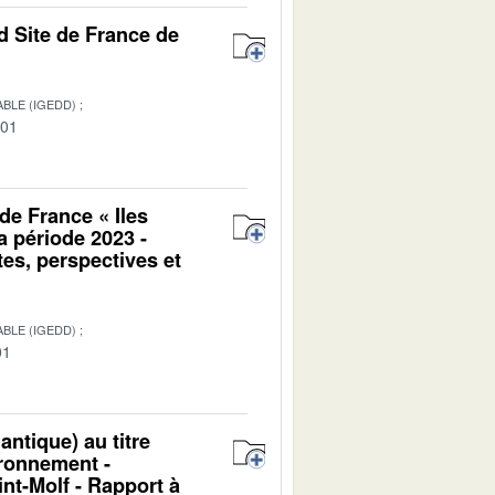
 Site de France de
BLE (IGEDD)
-01
e France « Iles
a période 2023 -
es, perspectives et
BLE (IGEDD)
01
ntique) au titre
ironnement -
t-Molf - Rapport à