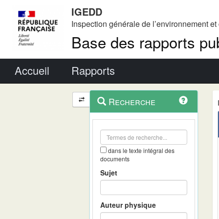
IGEDD
Inspection générale de l’environnement e
Base des rapports pub
Menu principal
Accueil
Rapports
Menu
Navigation
Recherche
contextuel
et
outils
annexes
dans le texte intégral des
documents
Sujet
Auteur physique