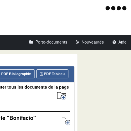
Menu
d'acce
Porte-documents
Nouveautés
Aide
PDF Bibliographie
PDF Tableau
ter tous les documents de la page
ite "Bonifacio"