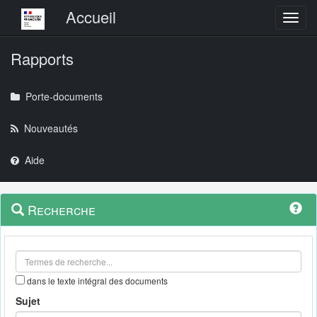
Menu principal
Accueil
Toggl
Rapports
Porte-documents
Nouveautés
Aide
Menu
Navigation
Recherche
contextuel
et
outils
annexes
dans le texte intégral des documents
Sujet