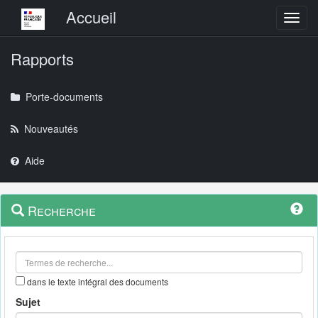
Menu principal
Accueil
Toggl
Rapports
Porte-documents
Nouveautés
Aide
Menu
Navigation
Recherche
contextuel
et
outils
annexes
dans le texte intégral des documents
Sujet