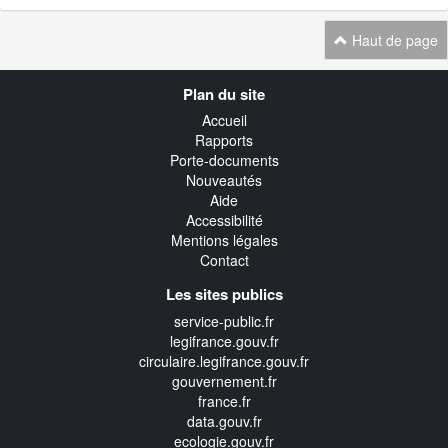
Haut de page
Navigation
Plan du site
transverse
Accueil
Rapports
Porte-documents
Nouveautés
Aide
Accessibilité
Mentions légales
Contact
Les sites publics
service-public.fr
legifrance.gouv.fr
circulaire.legifrance.gouv.fr
gouvernement.fr
france.fr
data.gouv.fr
ecologie.gouv.fr