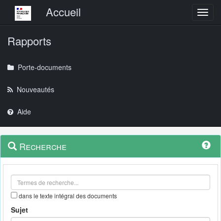
Menu principal
Accueil
Toggl
Rapports
Porte-documents
Nouveautés
Aide
Menu
Navigation
Recherche
contextuel
et
outils
annexes
dans le texte intégral des documents
Sujet