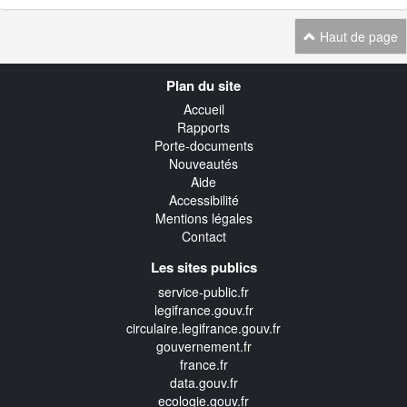
Haut de page
Navigation
Plan du site
transverse
Accueil
Rapports
Porte-documents
Nouveautés
Aide
Accessibilité
Mentions légales
Contact
Les sites publics
service-public.fr
legifrance.gouv.fr
circulaire.legifrance.gouv.fr
gouvernement.fr
france.fr
data.gouv.fr
ecologie.gouv.fr