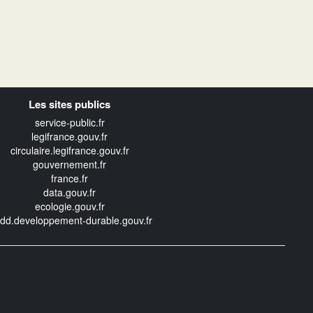
Les sites publics
service-public.fr
legifrance.gouv.fr
circulaire.legifrance.gouv.fr
gouvernement.fr
france.fr
data.gouv.fr
ecologie.gouv.fr
edd.developpement-durable.gouv.fr