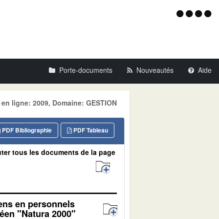
Menu
d'acce
Porte-documents
Nouveautés
Aide
e en ligne: 2009, Domaine: GESTION
PDF Bibliographie
PDF Tableau
ter tous les documents de la page
yens en personnels
péen "Natura 2000"