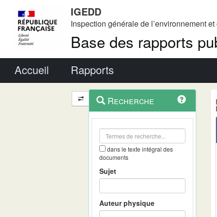
IGEDD
Inspection générale de l’environnement e
Base des rapports pub
Menu principal
Accueil
Rapports
Menu
Navigation
Recherche
contextuel
et
outils
annexes
dans le texte intégral des
documents
Sujet
Auteur physique