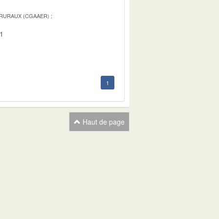
 RURAUX (CGAAER)
01
1
Haut de page