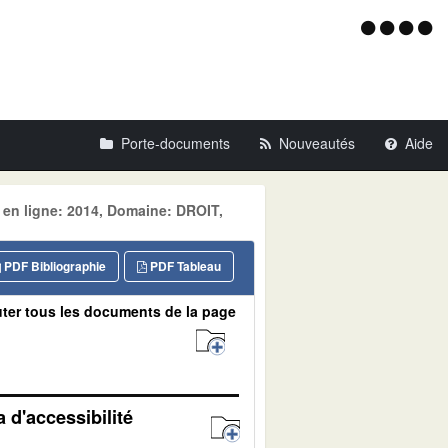
Menu
d'acce
Porte-documents
Nouveautés
Aide
 en ligne: 2014, Domaine: DROIT,
PDF Bibliographie
PDF Tableau
ter tous les documents de la page
 d'accessibilité