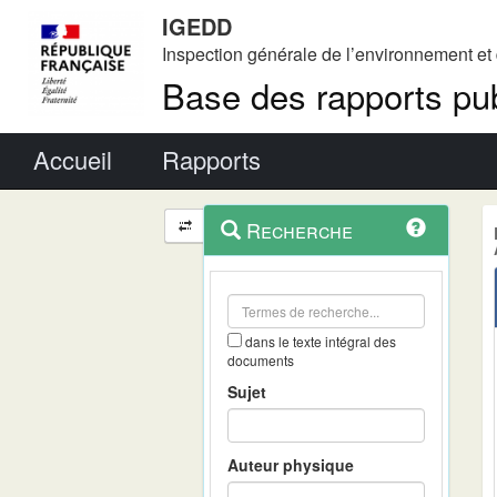
IGEDD
Inspection générale de l’environnement e
Base des rapports pub
Menu principal
Accueil
Rapports
Menu
Navigation
Recherche
contextuel
et
outils
annexes
dans le texte intégral des
documents
Sujet
Auteur physique