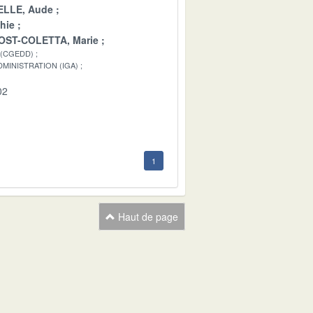
LLE, Aude
hie
OST-COLETTA, Marie
 (CGEDD)
MINISTRATION (IGA)
02
1
Haut de page