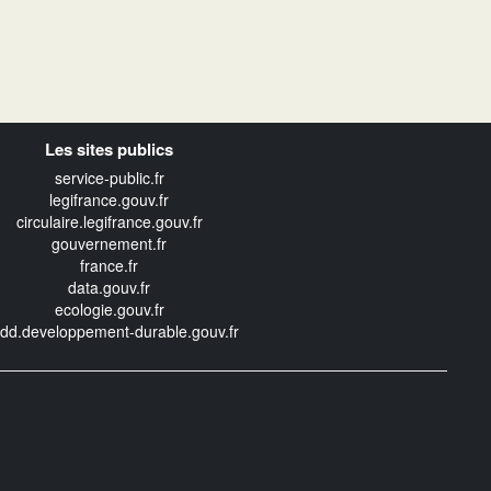
Les sites publics
service-public.fr
legifrance.gouv.fr
circulaire.legifrance.gouv.fr
gouvernement.fr
france.fr
data.gouv.fr
ecologie.gouv.fr
edd.developpement-durable.gouv.fr