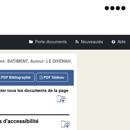
Menu
d'acce
Porte-documents
Nouveautés
Aide
ine: BATIMENT, Auteur: LE DIVENAH,
PDF Bibliographie
PDF Tableau
ter tous les documents de la page
 d'accessibilité