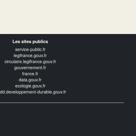
Les sites publics
service-public.fr
legifrance.gouv.fr
circulaire.legifrance.gouv.fr
gouvernement.fr
france.fr
data.gouv.fr
ecologie.gouv.fr
edd.developpement-durable.gouv.fr