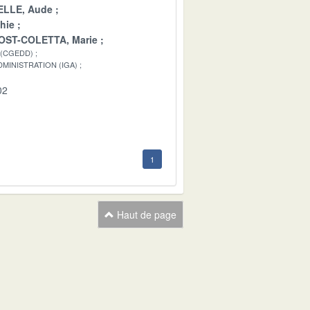
LLE, Aude
hie
OST-COLETTA, Marie
 (CGEDD)
MINISTRATION (IGA)
02
1
Haut de page