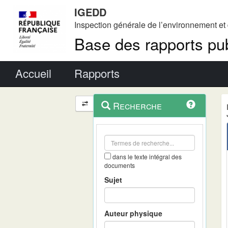
IGEDD
Inspection générale de l’environnement e
Base des rapports pub
Menu principal
Accueil
Rapports
Menu
Navigation
Recherche
contextuel
et
outils
annexes
dans le texte intégral des
documents
Sujet
Auteur physique