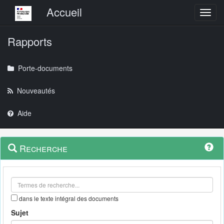
Menu principal
Accueil
Toggl
Rapports
Porte-documents
Nouveautés
Aide
Menu
Navigation
Recherche
contextuel
et
outils
annexes
dans le texte intégral des documents
Sujet