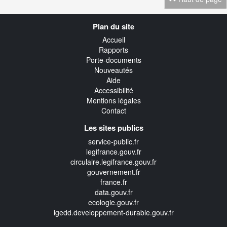
Navigation
Plan du site
transverse
Accueil
Rapports
Porte-documents
Nouveautés
Aide
Accessibilité
Mentions légales
Contact
Les sites publics
service-public.fr
legifrance.gouv.fr
circulaire.legifrance.gouv.fr
gouvernement.fr
france.fr
data.gouv.fr
ecologie.gouv.fr
igedd.developpement-durable.gouv.fr