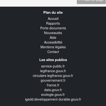
Navigation
Plan du site
transverse
Accueil
Rapports
Porte-documents
Nouveautés
Aide
Accessibilité
Mentions légales
Contact
Les sites publics
service-public.fr
legifrance.gouv.fr
circulaire.legifrance.gouv.fr
gouvernement.fr
france.fr
data.gouv.fr
ecologie.gouv.fr
igedd.developpement-durable.gouv.fr