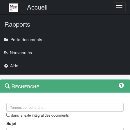
Menu principal
Accueil
Toggl
Rapports
Porte-documents
Nouveautés
Aide
Menu
Navigation
Recherche
contextuel
et
outils
annexes
dans le texte intégral des documents
Sujet