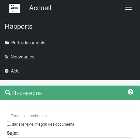
Menu principal
Accueil
Toggl
Rapports
Porte-documents
Nouveautés
Aide
Menu
Navigation
Recherche
contextuel
et
outils
annexes
dans le texte intégral des documents
Sujet