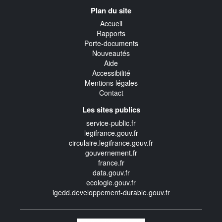
Navigation
Plan du site
transverse
Accueil
Rapports
Porte-documents
Nouveautés
Aide
Accessibilité
Mentions légales
Contact
Les sites publics
service-public.fr
legifrance.gouv.fr
circulaire.legifrance.gouv.fr
gouvernement.fr
france.fr
data.gouv.fr
ecologie.gouv.fr
igedd.developpement-durable.gouv.fr