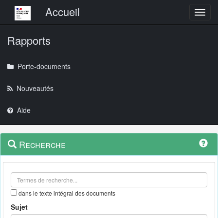
Menu principal
Accueil
Toggl
Rapports
Porte-documents
Nouveautés
Aide
Menu
Navigation
Recherche
contextuel
et
outils
annexes
dans le texte intégral des documents
Sujet