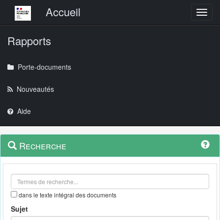
Menu principal
Accueil
Toggl
Rapports
Porte-documents
Nouveautés
Aide
Menu
Navigation
Recherche
contextuel
et
outils
annexes
dans le texte intégral des documents
Sujet