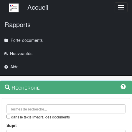
Menu principal
Accueil
Toggl
Rapports
Porte-documents
Nouveautés
Aide
Menu
Navigation
Recherche
contextuel
et
outils
annexes
dans le texte intégral des documents
Sujet